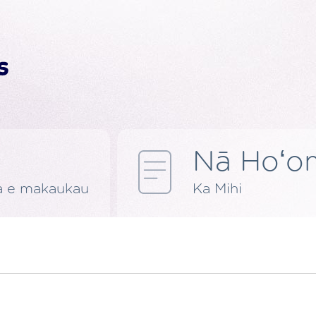
Nā Hoʻom
a e makaukau
Ka Mihi