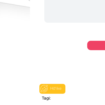
Hōʻike
Tagi: