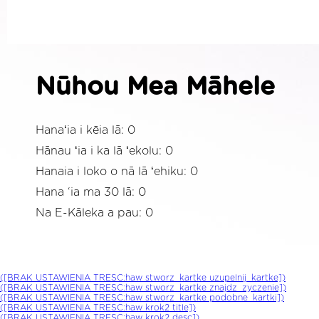
Nūhou Mea Māhele
Hanaʻia i kēia lā: 0
Hānau ʻia i ka lā ʻekolu: 0
Hanaia i loko o nā lā ʻehiku: 0
Hana ‘ia ma 30 lā: 0
Na E-Kāleka a pau: 0
([BRAK USTAWIENIA TRESC:haw stworz_kartke uzupelnij_kartke])
([BRAK USTAWIENIA TRESC:haw stworz_kartke znajdz_zyczenie])
([BRAK USTAWIENIA TRESC:haw stworz_kartke podobne_kartki])
([BRAK USTAWIENIA TRESC:haw krok2 title])
([BRAK USTAWIENIA TRESC:haw krok2 desc])