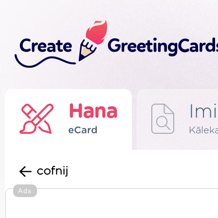
Hana
Imi
eCard
Kālek
cofnij
Ads