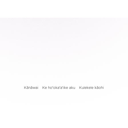
Kānāwai
Ke hoʻokaʻaʻike aku
Kulekele kāohi